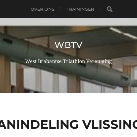
OVER ONS
TRAININGEN
WBTV
West Brabantse Triathlon Vereniging
ANINDELING VLISSIN